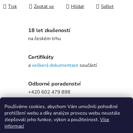
Tisk
Zeptat se
Hlídat
Sdílet
18 let zkušeností
na českém trhu
Certifikáty
a
veškerá dokumentace
součástí
Odborné poradenství
+420 602 479 898
Používáme cookies, abychom Vám umožnili pohodlné
prohlížení webu a díky analýze provozu webu neustále
Popis
zlepšovali jeho funkce, výkon a použitelnost.
Více
informací