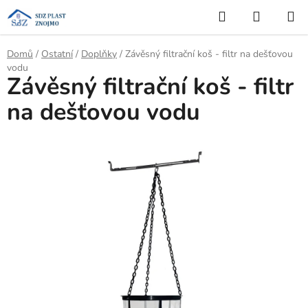
Přejít
Hledat
NÁKUP
na
KOŠÍK
obsah
Domů
/
Ostatní
/
Doplňky
/
Závěsný filtrační koš - filtr na dešťovou
vodu
Závěsný filtrační koš - filtr
na dešťovou vodu