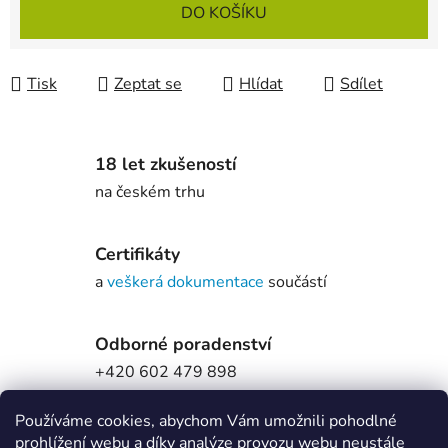
Měrná cena:
DO KOŠÍKU
Tisk
Zeptat se
Hlídat
Sdílet
18 let zkušeností
na českém trhu
Certifikáty
a
veškerá dokumentace
součástí
Odborné poradenství
+420 602 479 898
Používáme cookies, abychom Vám umožnili pohodlné
prohlížení webu a díky analýze provozu webu neustále